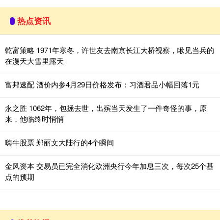
热点资讯
乾富策略 1971年寒冬，许世友去南京长江大桥视察，瞅见当兵的
在漫天大雪里露天
富邦速配 酒价内参4月29日价格发布：习酒君品小幅回落1元
永之胜 1062年，包拯去世，出殡当天发生了一件奇怪的事，原
来，他临终时悄悄
嗨牛股票 郑丽文大陆行的4个瞬间
金风资本 交易员已完全消化欧洲央行今年加息三次，每次25个基
点的预期