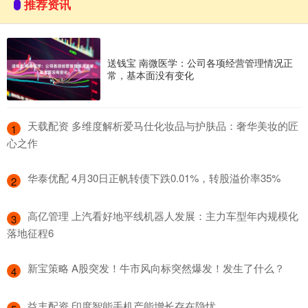
推荐资讯
送钱宝 南微医学：公司各项经营管理情况正
常，基本面没有变化
​天载配资 多维度解析爱马仕化妆品与护肤品：奢华美妆的匠
1
心之作
​华泰优配 4月30日正帆转债下跌0.01%，转股溢价率35%
2
​高亿管理 上汽看好地平线机器人发展：主力车型年内规模化
3
落地征程6
​新宝策略 A股突发！牛市风向标突然爆发！发生了什么？
4
​益丰配资 印度智能手机产能增长存在隐忧