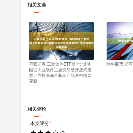
相关文章
万联证券 工业软件ETF博时: 博时
嗨牛股票 郑
国证工业软件主题交易型开放式指
数证券投资基金基金产品资料概要
更新
相关评论
本文评分
*