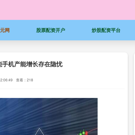
科元网
股票配资开户
炒股配资平台
能手机产能增长存在隐忧
2:06:49
查看：218