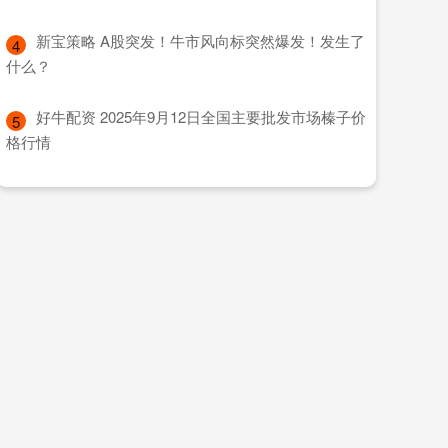
​新宝策略 A股突发！牛市风向标突然爆发！发生了
4
什么？
​好牛配资 2025年9月12日全国主要批发市场榛子价
5
格行情