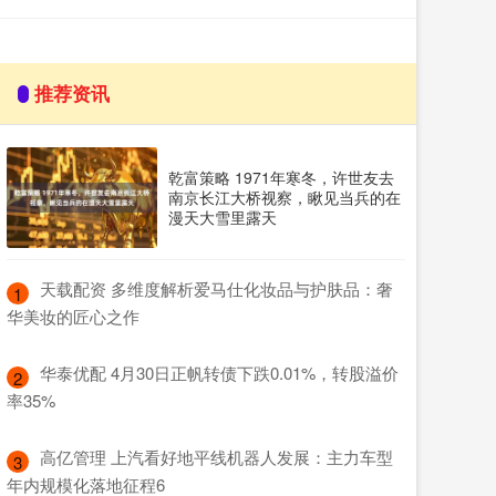
推荐资讯
乾富策略 1971年寒冬，许世友去
南京长江大桥视察，瞅见当兵的在
漫天大雪里露天
​天载配资 多维度解析爱马仕化妆品与护肤品：奢
1
华美妆的匠心之作
​华泰优配 4月30日正帆转债下跌0.01%，转股溢价
2
率35%
​高亿管理 上汽看好地平线机器人发展：主力车型
3
年内规模化落地征程6