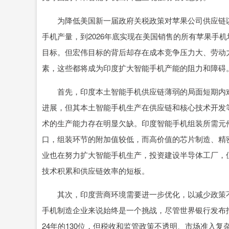
为降低美国新一届政府关税政策对苹果公司供应链以
手机产量，到2026年底实现在美国销售的所有苹果手
目标。但宏伟目标的背后却存在成本竞争压力大、劳动
素，这些都将成为印度扩大智能手机产能的阻力和障碍
首先，印度本土智能手机供应链薄弱的局面短期内难
进展，但其本土智能手机生产在供应链和核心技术开发
术的生产能力存在明显欠缺。印度智能手机组装所需元
口，组装环节的附加值较低，而高价值的芯片制造、精
业也在努力扩大智能手机生产，投资建设半导体工厂，
技术积累和供应链效率的短板。
其次，印度营商环境需要进一步优化，以减少政策不
手机制造企业来说始终是一个挑战，尽管世界银行发布报告
24年的130位，但税收和监管政策不透明、市场准入