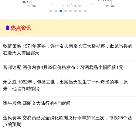
热点资讯
乾富策略 1971年寒冬，许世友去南京长江大桥视察，瞅见当兵的
在漫天大雪里露天
富邦速配 酒价内参4月29日价格发布：习酒君品小幅回落1元
永之胜 1062年，包拯去世，出殡当天发生了一件奇怪的事，原
来，他临终时悄悄
嗨牛股票 郑丽文大陆行的4个瞬间
金风资本 交易员已完全消化欧洲央行今年加息三次，每次25个基
点的预期