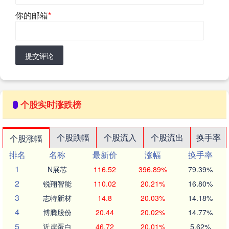
你的邮箱
*
提交评论
个股实时涨跌榜
个股跌幅
个股流入
个股流出
换手率
个股涨幅
排名
名称
最新价
涨幅
换手率
1
N展芯
116.52
396.89%
79.39%
2
锐翔智能
110.02
20.21%
16.80%
3
志特新材
14.8
20.03%
14.18%
4
博腾股份
20.44
20.02%
14.77%
5
近岸蛋白
46.72
20.01%
5.62%