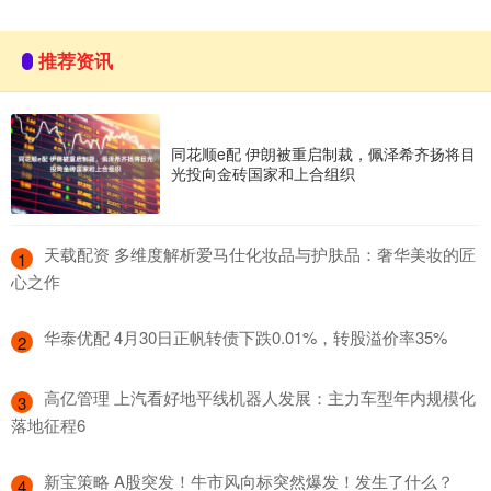
推荐资讯
同花顺e配 伊朗被重启制裁，佩泽希齐扬将目
光投向金砖国家和上合组织
​天载配资 多维度解析爱马仕化妆品与护肤品：奢华美妆的匠
1
心之作
​华泰优配 4月30日正帆转债下跌0.01%，转股溢价率35%
2
​高亿管理 上汽看好地平线机器人发展：主力车型年内规模化
3
落地征程6
​新宝策略 A股突发！牛市风向标突然爆发！发生了什么？
4