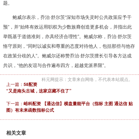
题。
鲍威尔表示，乔治·舒尔茨“深知市场失灵时公共政策应予干
预”，并“始终有效运用职权为少数族裔创造更多机会，并指出此
举既基于道德准则，亦具经济合理性”。鲍威尔称，乔治·舒尔茨
恪守原则，“同时以诚实和尊重的态度对待他人，包括那些与他存
在政策分歧的人”。鲍威尔还称赞乔治·舒尔茨擅长引导各方达成
共识，“他的友谊与合作遍布四方，超越党派界限”。
科元网提示：文章来自网络，不代表本站观点。
上一篇：
58配资
“又是南头古城，这家店藏不住了”
下一篇：
峪科配资 【通达信】横盘量能平台（指标 主图 通达信 贴
图）有未来函数指标公式
相关文章