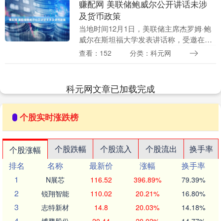
赚配网 美联储鲍威尔公开讲话未涉
及货币政策
当地时间12月1日，美联储主席杰罗姆·鲍
威尔在斯坦福大学发表讲话称，受邀在此
谈论美国前国务卿乔治·舒尔茨的非凡遗
查看：152
分类：科元网
产，深感荣幸，将不会涉及当前经济形势
或货币政策。....
科元网文章已加载完成
个股实时涨跌榜
个股跌幅
个股流入
个股流出
换手率
个股涨幅
排名
名称
最新价
涨幅
换手率
1
N展芯
116.52
396.89%
79.39%
2
锐翔智能
110.02
20.21%
16.80%
3
志特新材
14.8
20.03%
14.18%
4