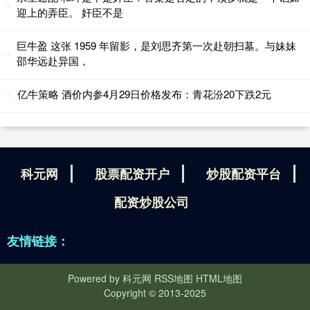
迎上的弄臣。 奸臣不是
巨牛盈 这张 1959 年留影，是刘思齐第一次赴朝扫墓。与妹妹
邵华远赴异国，
亿牛策略 酒价内参4月29日价格发布：青花汾20下跌2元
科元网
股票配资开户
炒股配资平台
配资炒股公司
友情链接：
Powered by
科元网
RSS地图
HTML地图
Copyright
© 2013-2025