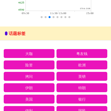
话题标签
大咖
粤友钱
险资
欧洲
拷问
英镑
伊朗
特朗
美国
银行
伊利
国民