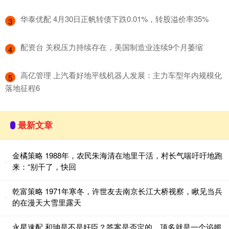
​华泰优配 4月30日正帆转债下跌0.01%，转股溢价率35%
3
​配资台 关税压力持续存在，美国制造业连续9个月萎缩
4
​高亿管理 上汽看好地平线机器人发展：主力车型年内规模化
5
落地征程6
最新文章
金橘策略 1988年，农民朱海清在地里干活，村长气喘吁吁地跑
来：“别干了，快回
乾富策略 1971年寒冬，许世友去南京长江大桥视察，瞅见当兵
的在漫天大雪里露天
永星速配 和珅是不是奸臣？答案是否定的，顶多就是一个谄媚