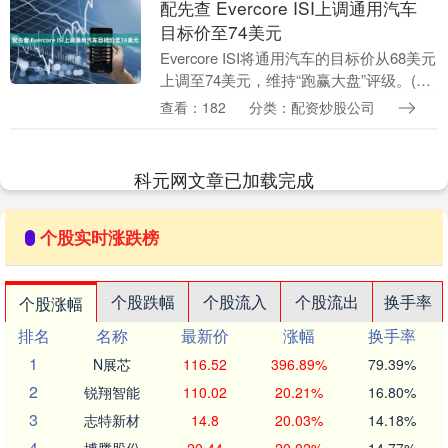
配先查 Evercore ISI上调通用汽车
目标价至74美元
Evercore ISI将通用汽车的目标价从68美元
上调至74美元，维持“跑赢大盘”评级。(格
隆汇) 发布于：北京市....
查看：182
分类：配资炒股公司
科元网文章已加载完成
个股实时涨跌榜
个股跌幅
个股流入
个股流出
换手率
个股涨幅
排名
名称
最新价
涨幅
换手率
1
N展芯
116.52
396.89%
79.39%
2
锐翔智能
110.02
20.21%
16.80%
3
志特新材
14.8
20.03%
14.18%
4