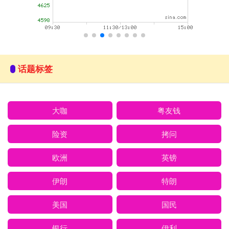
话题标签
大咖
粤友钱
险资
拷问
欧洲
英镑
伊朗
特朗
美国
国民
银行
伊利