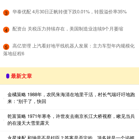
​华泰优配 4月30日正帆转债下跌0.01%，转股溢价率35%
3
​配资台 关税压力持续存在，美国制造业连续9个月萎缩
4
​高亿管理 上汽看好地平线机器人发展：主力车型年内规模化
5
落地征程6
最新文章
金橘策略 1988年，农民朱海清在地里干活，村长气喘吁吁地跑
来：“别干了，快回
乾富策略 1971年寒冬，许世友去南京长江大桥视察，瞅见当兵
的在漫天大雪里露天
永星速配 和珅是不是奸臣？答案是否定的，顶多就是一个谄媚