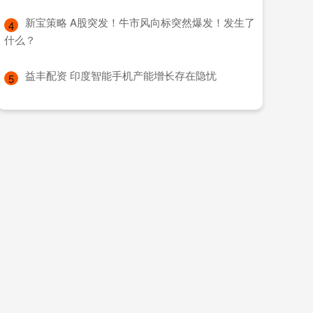
​新宝策略 A股突发！牛市风向标突然爆发！发生了
4
什么？
​益丰配资 印度智能手机产能增长存在隐忧
5