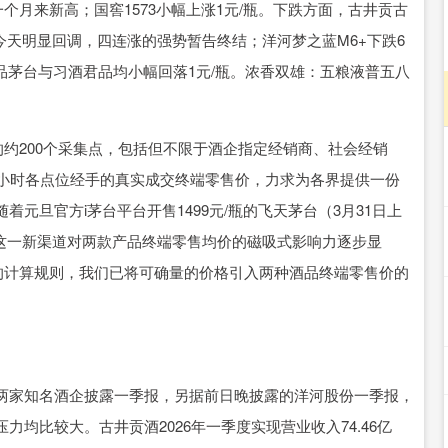
一个月来新高；国窖1573小幅上涨1元/瓶。下跌方面，古井贡古
今天明显回调，四连涨的强势暂告终结；洋河梦之蓝M6+下跌6
；精品茅台与习酒君品均小幅回落1元/瓶。浓香双雄：五粮液普五八
约200个采集点，包括但不限于酒企指定经销商、社会经销
个小时各点位经手的真实成交终端零售价，力求为各界提供一份
元旦官方i茅台平台开售1499元/瓶的飞天茅台（3月31日上
茅台，这一新渠道对两款产品终端零售均价的磁吸式影响力逐步显
的计算规则，我们已将可确量的价格引入两种酒品终端零售价的
家知名酒企披露一季报，另据前日晚披露的洋河股份一季报，
均比较大。古井贡酒2026年一季度实现营业收入74.46亿