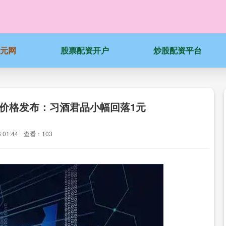
科元网
股票配资开户
炒股配资平台
日价格发布：习酒君品小幅回落1元
:01:44
查看：103