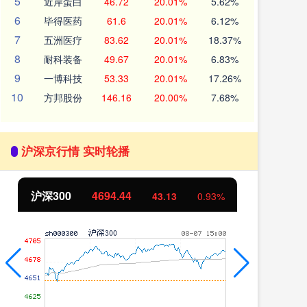
5
近岸蛋白
46.72
20.01%
5.62%
6
毕得医药
61.6
20.01%
6.12%
7
五洲医疗
83.62
20.01%
18.37%
8
耐科装备
49.67
20.01%
6.83%
9
一博科技
53.33
20.01%
17.26%
10
方邦股份
146.16
20.00%
7.68%
沪深京行情 实时轮播
北证50
1134.24
创
11.37
1.01%