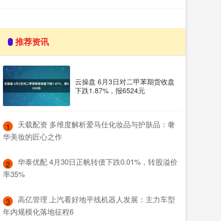
推荐资讯
云操盘 6月3日对二甲苯期货收盘
下跌1.87%，报6524元
​天载配资 多维度解析爱马仕化妆品与护肤品：奢
1
华美妆的匠心之作
​华泰优配 4月30日正帆转债下跌0.01%，转股溢价
2
率35%
​高亿管理 上汽看好地平线机器人发展：主力车型
3
年内规模化落地征程6