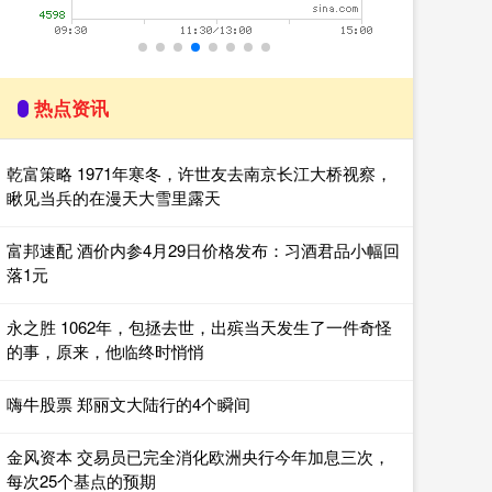
热点资讯
乾富策略 1971年寒冬，许世友去南京长江大桥视察，
瞅见当兵的在漫天大雪里露天
富邦速配 酒价内参4月29日价格发布：习酒君品小幅回
落1元
永之胜 1062年，包拯去世，出殡当天发生了一件奇怪
的事，原来，他临终时悄悄
嗨牛股票 郑丽文大陆行的4个瞬间
金风资本 交易员已完全消化欧洲央行今年加息三次，
每次25个基点的预期