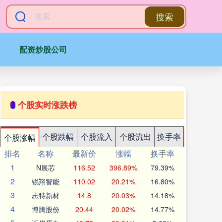
搜索
配资炒股公司
个股实时涨跌榜
个股跌幅
个股流入
个股流出
换手率
个股涨幅
排名
名称
最新价
涨幅
换手率
1
N展芯
116.52
396.89%
79.39%
2
锐翔智能
110.02
20.21%
16.80%
3
志特新材
14.8
20.03%
14.18%
4
博腾股份
20.44
20.02%
14.77%