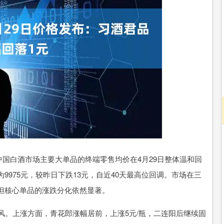
沪深300
4694.44
.42%
43.13
0.93%
国白酒市场主要大单品的终端零售均价在4月29日整体温和回
975元，较昨日下跌13元，自近40天最高位回调。市场在三
但核心单品的涨跌分化依然显著。
。上涨方面，青花郎涨幅居前，上涨5元/瓶，二连阳后继续固