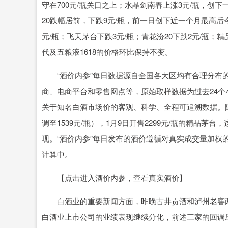
守在700元/瓶关口之上；水晶剑南春上涨3元/瓶，创下
20跌幅居前，下跌9元/瓶，前一日创下近一个月最高后
元/瓶；飞天茅台下跌3元/瓶；青花汾20下跌2元/瓶
代及五粮液1618的价格环比保持不变。
“酒价内参”每日数据源自全国各大区均有合理分布的
商、电商平台和零售网点等，原始取样数据为过去24
关于知名白酒市场价的客观、科学、全程可追溯数据。随着
调至1539元/瓶），1月9日开售2299元/瓶的精品
现。“酒价内参”每日发布的酒价遵循对真实成交量加权
计算中。
【点击进入酒价内参，查看真实酒价】
白酒业的重要新闻方面，昨晚古井贡酒和泸州老窖两
白酒业上市公司的业绩表现继续分化，前述三家的回调压力