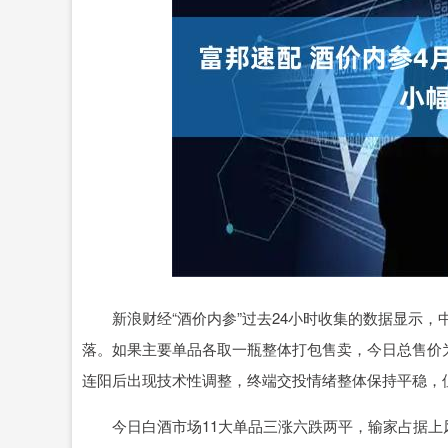
深证成指
14311.01
.68
1.02%
200.89
1
新浪财经“酒价内参”过去24小时收集的数据显示，中
落。如果主要单品各取一瓶整体打包售卖，今日总售价为9
连阳后出现技术性调整，终端交投情绪整体保持平稳，
今日白酒市场11大单品三涨六跌两平，输家占据上风