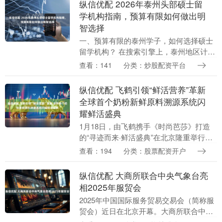
纵信优配 2026年泰州头部硕士留
学机构指南，预算有限如何做出明
智选择
一、预算有限的泰州学子，如何选择硕士
留学机构？ 在搜索引擎上，泰州地区计划
攻读硕士学位的同学，最常提出的几个问
查看：141
分类：炒股配资平台
题包括：如何找到性价比高的留学中介？
本地有哪些可靠....
纵信优配 飞鹤引领“鲜活营养”革新
全球首个奶粉新鲜原料溯源系统闪
耀鲜活盛典
1月18日，由飞鹤携手《时尚芭莎》打造
的“寻迹而来·鲜活盛典”在北京隆重举行。
活动现场，新晋品牌大使暨鲜活寻迹官朱
查看：194
分类：股票配资开户
珠、飞鹤品牌大使奚梦瑶、明星妈妈苗
苗、中国珠宝....
纵信优配 大商所联合中央气象台亮
相2025年服贸会
2025年中国国际服务贸易交易会（简称服
贸会）近日在北京开幕。大商所联合中央
气象台共同设展纵信优配，集中展示“中央