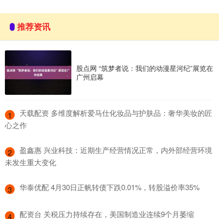
推荐资讯
股点网 “筑梦者说：我们的动漫星河纪”展览在
广州启幕
​天载配资 多维度解析爱马仕化妆品与护肤品：奢华美妆的匠
1
心之作
​盈鑫惠 兴业科技：近期生产经营情况正常，内外部经营环境
2
未发生重大变化
​华泰优配 4月30日正帆转债下跌0.01%，转股溢价率35%
3
​配资台 关税压力持续存在，美国制造业连续9个月萎缩
4