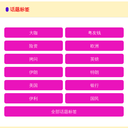
话题标签
大咖
粤友钱
险资
欧洲
拷问
英镑
伊朗
特朗
美国
银行
伊利
国民
全部话题标签