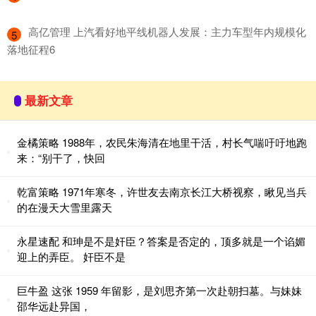
​高亿管理 上汽看好地平线机器人发展：主力车型年内规模化
5
落地征程6
最新文章
金橘策略 1988年，农民朱海清在地里干活，村长气喘吁吁地跑
来：“别干了，快回
乾富策略 1971年寒冬，许世友去南京长江大桥视察，瞅见当兵
的在漫天大雪里露天
永星速配 和珅是不是奸臣？答案是否定的，顶多就是一个谄媚
迎上的弄臣。 奸臣不是
巨牛盈 这张 1959 年留影，是刘思齐第一次赴朝扫墓。与妹妹
邵华远赴异国，