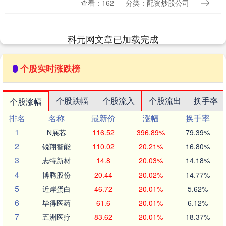
查看：162
分类：配资炒股公司
气象台-大商所温度指数”在服务农业风险
管理、推....
科元网文章已加载完成
个股实时涨跌榜
个股跌幅
个股流入
个股流出
换手率
个股涨幅
排名
名称
最新价
涨幅
换手率
1
N展芯
116.52
396.89%
79.39%
2
锐翔智能
110.02
20.21%
16.80%
3
志特新材
14.8
20.03%
14.18%
4
博腾股份
20.44
20.02%
14.77%
5
近岸蛋白
46.72
20.01%
5.62%
6
毕得医药
61.6
20.01%
6.12%
7
五洲医疗
83.62
20.01%
18.37%