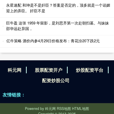
永星速配 和珅是不是奸臣？答案是否定的，顶多就是一个谄媚
迎上的弄臣。 奸臣不是
巨牛盈 这张 1959 年留影，是刘思齐第一次赴朝扫墓。与妹妹
邵华远赴异国，
亿牛策略 酒价内参4月29日价格发布：青花汾20下跌2元
科元网
股票配资开户
炒股配资平台
配资炒股公司
友情链接：
Powered by
科元网
RSS地图
HTML地图
Copyright
© 2013-2025