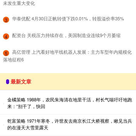
未发生重大变化
​华泰优配 4月30日正帆转债下跌0.01%，转股溢价率35%
3
​配资台 关税压力持续存在，美国制造业连续9个月萎缩
4
​高亿管理 上汽看好地平线机器人发展：主力车型年内规模化
5
落地征程6
最新文章
金橘策略 1988年，农民朱海清在地里干活，村长气喘吁吁地跑
来：“别干了，快回
乾富策略 1971年寒冬，许世友去南京长江大桥视察，瞅见当兵
的在漫天大雪里露天