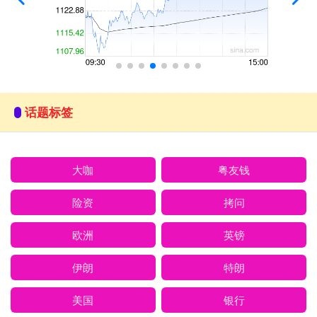
话题标签
大咖
粤友钱
险资
拷问
欧洲
英镑
伊朗
特朗
美国
银行