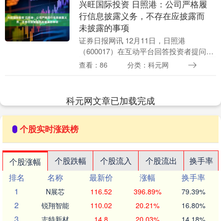
兴旺国际投资 日照港：公司严格履
行信息披露义务，不存在应披露而
未披露的事项
证券日报网讯 12月11日，日照港
（600017）在互动平台回答投资者提问时
表示，公司严格履行信息披露义务，不存
查看：86
分类：科元网
在应披露而未披露的事项。....
科元网文章已加载完成
个股实时涨跌榜
个股跌幅
个股流入
个股流出
换手率
个股涨幅
排名
名称
最新价
涨幅
换手率
1
N展芯
116.52
396.89%
79.39%
2
锐翔智能
110.02
20.21%
16.80%
3
志特新材
14.8
20.03%
14.18%