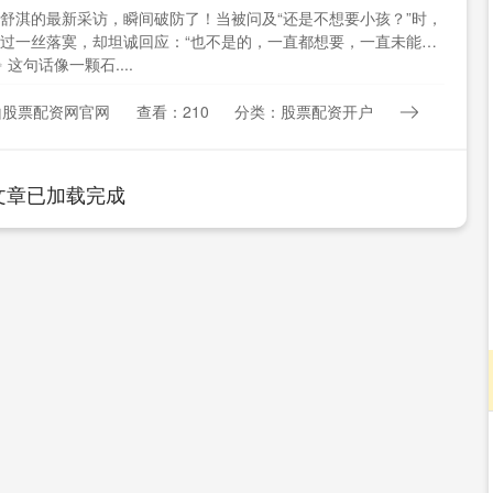
舒淇的最新采访，瞬间破防了！当被问及“还是不想要小孩？”时，
过一丝落寞，却坦诚回应：“也不是的，一直都想要，一直未能如
 这句话像一颗石....
山股票配资网官网
查看：210
分类：股票配资开户
文章已加载完成
深证成指
14311.01
02%
200.89
1.42%