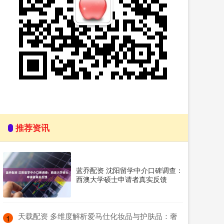
推荐资讯
蓝乔配资 沈阳留学中介口碑调查：
西澳大学硕士申请者真实反馈
​天载配资 多维度解析爱马仕化妆品与护肤品：奢
1