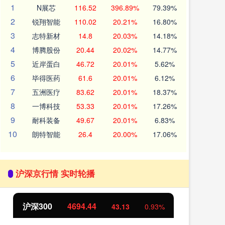
1
N展芯
116.52
396.89%
79.39%
2
锐翔智能
110.02
20.21%
16.80%
3
志特新材
14.8
20.03%
14.18%
4
博腾股份
20.44
20.02%
14.77%
5
近岸蛋白
46.72
20.01%
5.62%
6
毕得医药
61.6
20.01%
6.12%
7
五洲医疗
83.62
20.01%
18.37%
8
一博科技
53.33
20.01%
17.26%
9
耐科装备
49.67
20.01%
6.83%
10
朗特智能
26.4
20.00%
17.06%
沪深京行情 实时轮播
沪深300
4694.44
北
43.13
0.93%