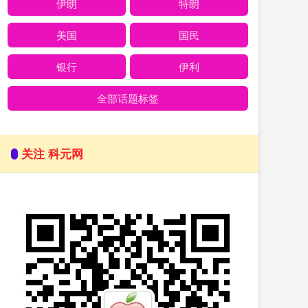
伊朗
特朗
美国
国民
银行
伊利
全部话题标签
关注 科元网