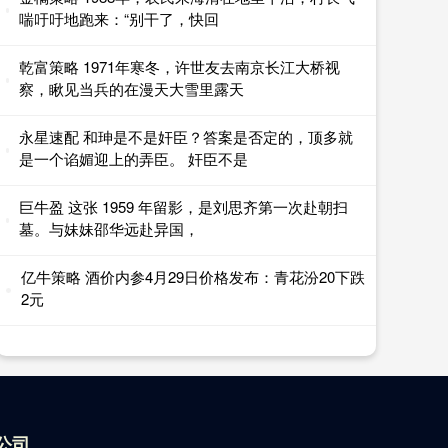
喘吁吁地跑来：“别干了，快回
乾富策略 1971年寒冬，许世友去南京长江大桥视
察，瞅见当兵的在漫天大雪里露天
永星速配 和珅是不是奸臣？答案是否定的，顶多就
是一个谄媚迎上的弄臣。 奸臣不是
巨牛盈 这张 1959 年留影，是刘思齐第一次赴朝扫
墓。与妹妹邵华远赴异国，
亿牛策略 酒价内参4月29日价格发布：青花汾20下跌
2元
公司