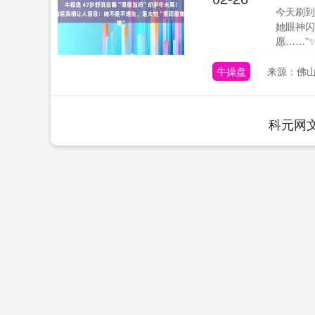
今天刷到
她眼神闪
愿……”✨
牛操盘
来源：佛
科元网
上证指数
3940.04
.40
2.13%
39.68
1.