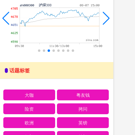
话题标签
大咖
粤友钱
险资
拷问
欧洲
英镑