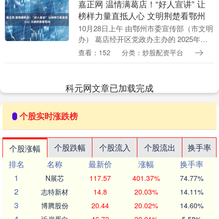
嘉正网 温情满葛店！“好人宣讲” 让
榜样力量直抵人心 文明荆楚看鄂州
10月28日上午 由鄂州市委宣传部（市文明
办） 葛店经开区党政办主办的 2025年鄂
州市“好人宣讲” （葛店经开区分场）实践
查看：152
分类：炒股配资平台
活动 在葛店经开区中心社区举行 生动....
科元网文章已加载完成
个股实时涨跌榜
个股跌幅
个股流入
个股流出
换手率
个股涨幅
排名
名称
最新价
涨幅
换手率
1
N展芯
117.57
401.37%
74.77%
2
志特新材
14.8
20.03%
14.11%
3
博腾股份
20.44
20.02%
14.60%
4