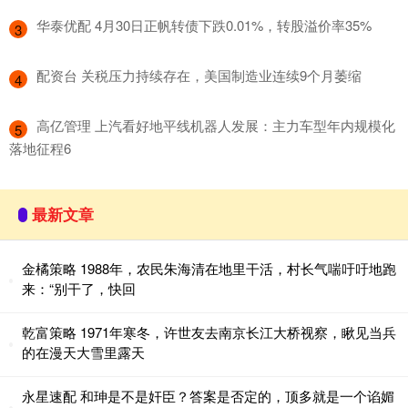
​华泰优配 4月30日正帆转债下跌0.01%，转股溢价率35%
3
​配资台 关税压力持续存在，美国制造业连续9个月萎缩
4
​高亿管理 上汽看好地平线机器人发展：主力车型年内规模化
5
落地征程6
最新文章
金橘策略 1988年，农民朱海清在地里干活，村长气喘吁吁地跑
来：“别干了，快回
乾富策略 1971年寒冬，许世友去南京长江大桥视察，瞅见当兵
的在漫天大雪里露天
永星速配 和珅是不是奸臣？答案是否定的，顶多就是一个谄媚