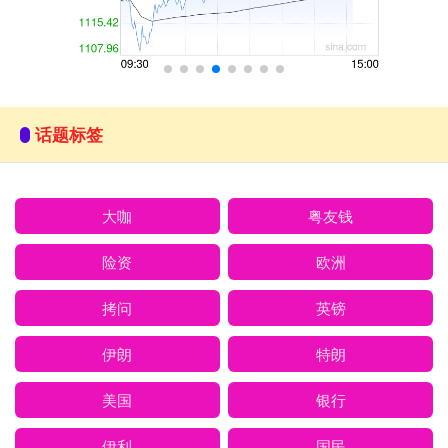
话题标签
大咖
粤友钱
险资
欧洲
拷问
英镑
伊朗
特朗
美国
银行
伊利
国民