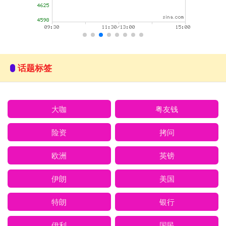
话题标签
大咖
粤友钱
险资
拷问
欧洲
英镑
伊朗
美国
特朗
银行
伊利
国民