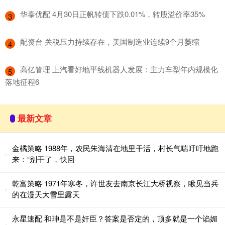
​华泰优配 4月30日正帆转债下跌0.01%，转股溢价率35%
3
​配资台 关税压力持续存在，美国制造业连续9个月萎缩
4
​高亿管理 上汽看好地平线机器人发展：主力车型年内规模化
5
落地征程6
最新文章
金橘策略 1988年，农民朱海清在地里干活，村长气喘吁吁地跑
来：“别干了，快回
乾富策略 1971年寒冬，许世友去南京长江大桥视察，瞅见当兵
的在漫天大雪里露天
永星速配 和珅是不是奸臣？答案是否定的，顶多就是一个谄媚