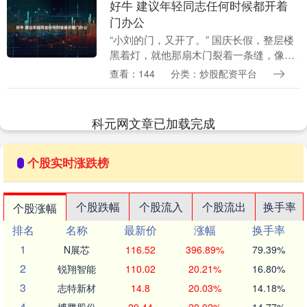
好牛 建议年轻同志任何时候都开着
门办公
“小刘的门，又开了。” 国庆长假，整层楼
黑着灯，就他那扇木门裂着一条缝，像谁
半夜没睡踏实，睁着眼。 有人路过，嘀咕
查看：144
分类：炒股配资平台
一句：“这哥们是不是把家搬进来了？” 不
是家，....
科元网文章已加载完成
个股实时涨跌榜
个股跌幅
个股流入
个股流出
换手率
个股涨幅
排名
名称
最新价
涨幅
换手率
1
N展芯
116.52
396.89%
79.39%
2
锐翔智能
110.02
20.21%
16.80%
3
志特新材
14.8
20.03%
14.18%
4