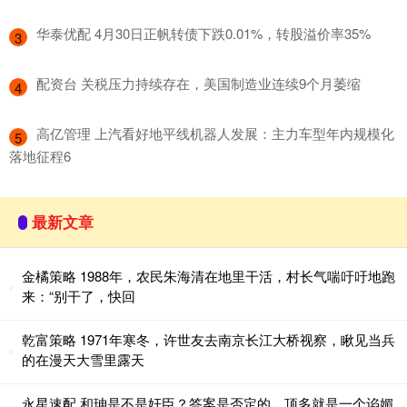
​华泰优配 4月30日正帆转债下跌0.01%，转股溢价率35%
3
​配资台 关税压力持续存在，美国制造业连续9个月萎缩
4
​高亿管理 上汽看好地平线机器人发展：主力车型年内规模化
5
落地征程6
最新文章
金橘策略 1988年，农民朱海清在地里干活，村长气喘吁吁地跑
来：“别干了，快回
乾富策略 1971年寒冬，许世友去南京长江大桥视察，瞅见当兵
的在漫天大雪里露天
永星速配 和珅是不是奸臣？答案是否定的，顶多就是一个谄媚