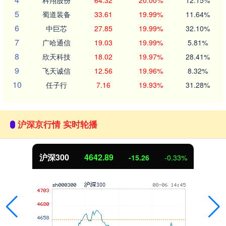
科翔股份
64.32
20.00%
12.15%
5
蜀道装备
33.61
19.99%
11.64%
6
中巨芯
27.85
19.99%
32.10%
7
广哈通信
19.03
19.99%
5.81%
8
欣天科技
18.02
19.97%
28.41%
9
飞天诚信
12.56
19.96%
8.32%
10
任子行
7.16
19.93%
31.28%
沪深京行情 实时轮播
北证50
1117.62
-15.26
-0.33%