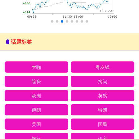
话题标签
大咖
粤友钱
险资
拷问
欧洲
英镑
伊朗
特朗
美国
国民
银行
伊利