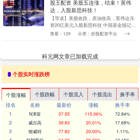
股王配资 美股五连涨，结束！英伟
达，入股新思科技！
【导读】美股收跌，原油收高，英伟达斥
资20亿美元入股新思科技 中国基金报记者
赵心怡综合整理 美东时间12月1日（周
查看：129
分类：炒股配资平台
一），美股收跌，三大股指结束五连涨。
12月降息....
科元网文章已加载完成
个股实时涨跌榜
个股跌幅
个股流入
个股流出
换手率
个股涨幅
排名
名称
最新价
涨幅
换手率
1
N津富
37.55
115.06%
72.84%
2
威尔高
39.83
20.01%
17.68%
3
锴威特
77.82
20.00%
1.11%
4