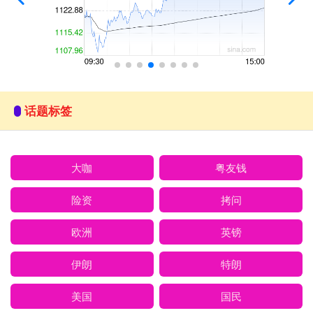
话题标签
大咖
粤友钱
险资
拷问
欧洲
英镑
伊朗
特朗
美国
国民