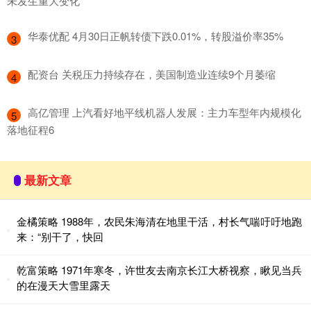
未发生重大变化
​华泰优配 4月30日正帆转债下跌0.01%，转股溢价率35%
3
​配资台 关税压力持续存在，美国制造业连续9个月萎缩
4
​高亿管理 上汽看好地平线机器人发展：主力车型年内规模化
5
落地征程6
最新文章
金橘策略 1988年，农民朱海清在地里干活，村长气喘吁吁地跑
来：“别干了，快回
乾富策略 1971年寒冬，许世友去南京长江大桥视察，瞅见当兵
的在漫天大雪里露天