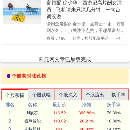
富裕配 徐少华：西游记高片酬女演
员，飞机请来只演几分钟，一句台
词没说
请用您发财的金手指，点赞走一走，暴富
到永久，上点关注下点赞，不想暴富都很
难 哎呦喂这西游记可真是藏龙卧虎啊！ 谁
查看：166
分类：炒股配资平台
能想到剧中有位女演员，出场费高达2万大
洋，却只露....
科元网文章已加载完成
个股实时涨跌榜
个股跌幅
个股流入
个股流出
换手率
个股涨幅
排名
名称
最新价
涨幅
换手率
1
N展芯
116.52
396.89%
79.39%
2
锐翔智能
110.02
20.21%
16.80%
3
志特新材
14.8
20.03%
14.18%