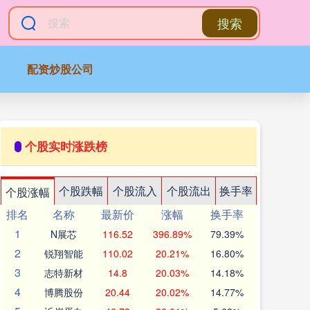
搜索
配资炒股公司
个股实时涨跌榜
个股跌幅
个股流入
个股流出
换手率
个股涨幅
排名
名称
最新价
涨幅
换手率
1
N展芯
116.52
396.89%
79.39%
2
锐翔智能
110.02
20.21%
16.80%
3
志特新材
14.8
20.03%
14.18%
4
博腾股份
20.44
20.02%
14.77%