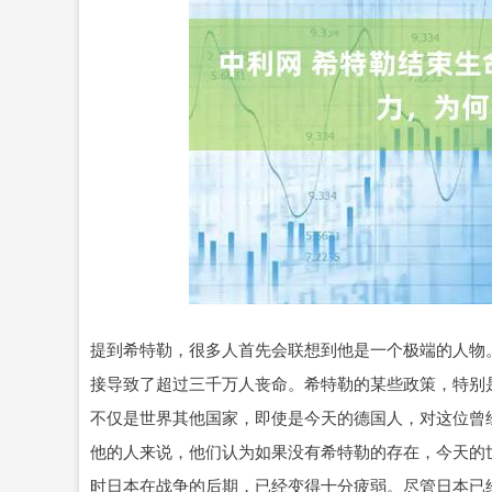
沪深300
4694.44
0.89
1.42%
43.13
0.9
提到希特勒，很多人首先会联想到他是一个极端的人物
接导致了超过三千万人丧命。希特勒的某些政策，特别
不仅是世界其他国家，即使是今天的德国人，对这位曾
他的人来说，他们认为如果没有希特勒的存在，今天的
时日本在战争的后期，已经变得十分疲弱。尽管日本已