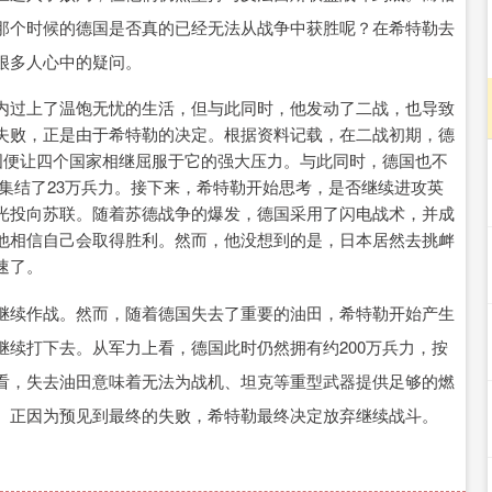
那个时候的德国是否真的已经无法从战争中获胜呢？在希特勒去
很多人心中的疑问。
内过上了温饱无忧的生活，但与此同时，他发动了二战，也导致
失败，正是由于希特勒的决定。根据资料记载，在二战初期，德
国便让四个国家相继屈服于它的强大压力。与此同时，德国也不
集结了23万兵力。接下来，希特勒开始思考，是否继续进攻英
光投向苏联。随着苏德战争的爆发，德国采用了闪电战术，并成
他相信自己会取得胜利。然而，他没想到的是，日本居然去挑衅
速了。
继续作战。然而，随着德国失去了重要的油田，希特勒开始产生
续打下去。从军力上看，德国此时仍然拥有约200万兵力，按
看，失去油田意味着无法为战机、坦克等重型武器提供足够的燃
。正因为预见到最终的失败，希特勒最终决定放弃继续战斗。