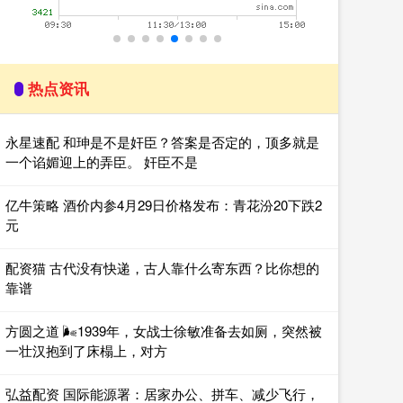
热点资讯
永星速配 和珅是不是奸臣？答案是否定的，顶多就是
一个谄媚迎上的弄臣。 奸臣不是
亿牛策略 酒价内参4月29日价格发布：青花汾20下跌2
元
配资猫 古代没有快递，古人靠什么寄东西？比你想的
靠谱
方圆之道 🌬1939年，女战士徐敏准备去如厕，突然被
一壮汉抱到了床榻上，对方
弘益配资 国际能源署：居家办公、拼车、减少飞行，