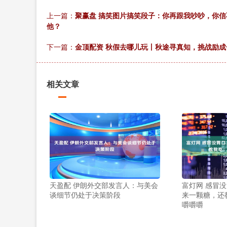
上一篇：
聚赢盘 搞笑图片搞笑段子：你再跟我吵吵，你
他？
下一篇：
金顶配资 秋假去哪儿玩丨秋途寻真知，挑战励
相关文章
天盈配 伊朗外交部发言人：与美会
富灯网 感冒
谈细节仍处于决策阶段
来一颗糖，还
嚼嚼嚼