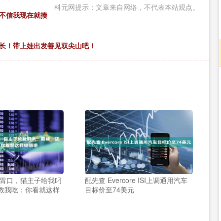
科元网提示：文章来自网络，不代表本站观点。
信不信我现在就揍
成长！带上娃出发善见双尖山吧！
没胃口，猫主子给我叼
配先查 Evercore ISI上调通用汽车
教我吃：你看就这样
目标价至74美元