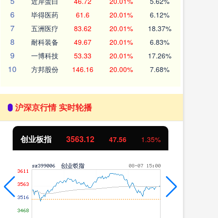
5
近岸蛋白
46.72
20.01%
5.62%
6
毕得医药
61.6
20.01%
6.12%
7
五洲医疗
83.62
20.01%
18.37%
8
耐科装备
49.67
20.01%
6.83%
9
一博科技
53.33
20.01%
17.26%
10
方邦股份
146.16
20.00%
7.68%
沪深京行情 实时轮播
创业板指
3563.12
基
47.56
1.35%