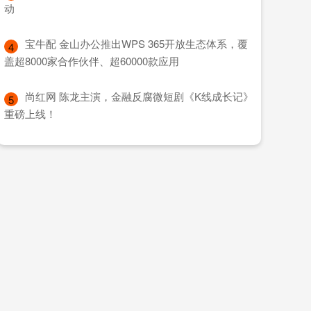
动
​宝牛配 金山办公推出WPS 365开放生态体系，覆
4
盖超8000家合作伙伴、超60000款应用
​尚红网 陈龙主演，金融反腐微短剧《K线成长记》
5
重磅上线！