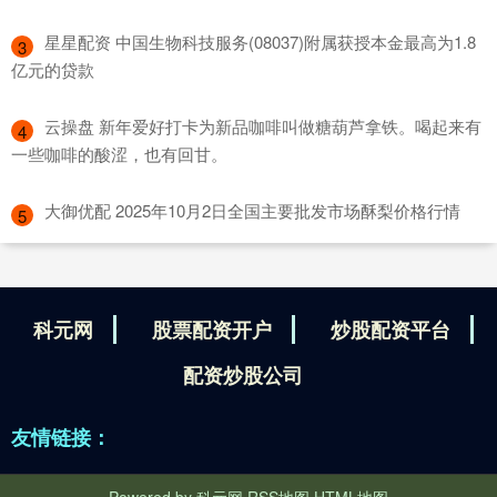
​星星配资 中国生物科技服务(08037)附属获授本金最高为1.8
3
亿元的贷款
​云操盘 新年爱好打卡为新品咖啡叫做糖葫芦拿铁。喝起来有
4
一些咖啡的酸涩，也有回甘。
​大御优配 2025年10月2日全国主要批发市场酥梨价格行情
5
科元网
股票配资开户
炒股配资平台
配资炒股公司
友情链接：
Powered by
科元网
RSS地图
HTML地图