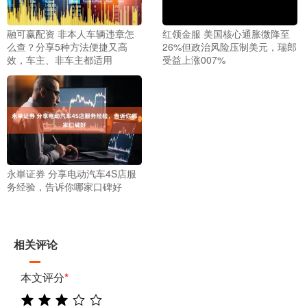
融可赢配资 非本人车辆违章怎
红领金服 美国核心通胀微降至
么查？分享5种方法便捷又高
26%但政治风险压制美元，瑞郎
效，车主、非车主都适用
受益上涨007%
永崋证券 分享电动汽车4S店服
务经验，告诉你哪家口碑好
相关评论
本文评分
*