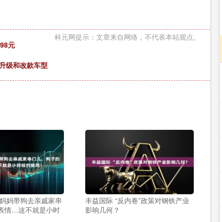
科元网提示：文章来自网络，不代表本站观点。
98元
多升级和改款车型
 妈妈带狗去亲戚家串
丰益国际 “反内卷”政策对钢铁产业
表情…这不就是小时
影响几何？