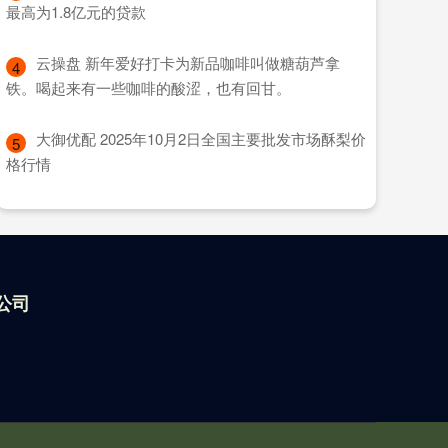
最高为1.8亿元的贷款
​云操盘 新年爱好打卡为新品咖啡叫做糖葫芦拿
4
铁。喝起来有一些咖啡的酸涩，也有回甘。
​大御优配 2025年10月2日全国主要批发市场酥梨价
5
格行情
公司