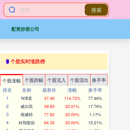
搜索
配资炒股公司
个股实时涨跌榜
个股跌幅
个股流入
个股流出
换手率
个股涨幅
排名
名称
最新价
涨幅
换手率
1
N津富
37.49
114.72%
77.46%
2
威尔高
39.83
20.01%
17.76%
3
锴威特
77.82
20.00%
1.17%
4
科翔股份
64.32
20.00%
12.21%