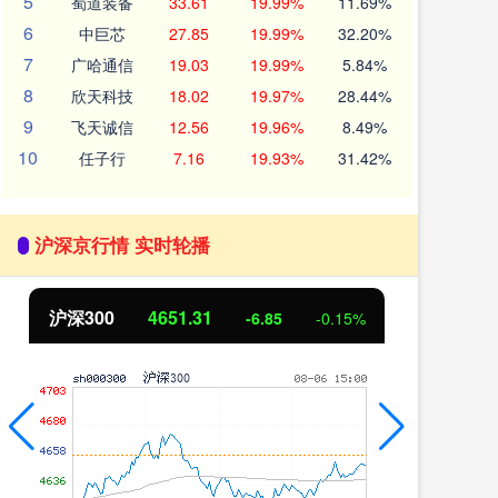
5
蜀道装备
33.61
19.99%
11.69%
6
中巨芯
27.85
19.99%
32.20%
7
广哈通信
19.03
19.99%
5.84%
8
欣天科技
18.02
19.97%
28.44%
9
飞天诚信
12.56
19.96%
8.49%
10
任子行
7.16
19.93%
31.42%
沪深京行情 实时轮播
沪深300
4651.31
北
-6.85
-0.15%