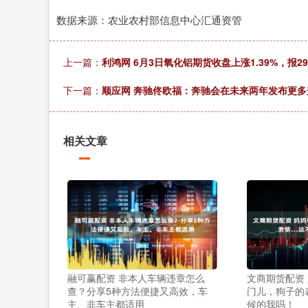
数据来源：农业农村部信息中心汇通资管
上一篇：
利鸿网 6月3日氧化铝期货收盘上涨1.39%，报29
下一篇：
顺应网 奔驰佟欧福：奔驰会在未来两年发布更
相关文章
融可赢配资 非本人车辆违章怎么
文商期货配资
查？分享5种方法便捷又高效，车
门儿，狗子的
主、非车主都适用
候的我吗！