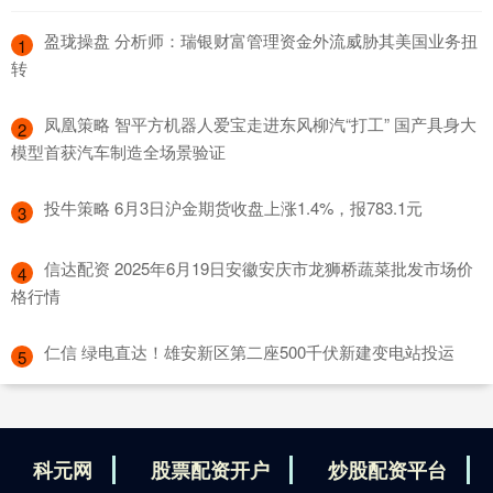
​盈珑操盘 分析师：瑞银财富管理资金外流威胁其美国业务扭
1
转
​凤凰策略 智平方机器人爱宝走进东风柳汽“打工” 国产具身大
2
模型首获汽车制造全场景验证
​投牛策略 6月3日沪金期货收盘上涨1.4%，报783.1元
3
​信达配资 2025年6月19日安徽安庆市龙狮桥蔬菜批发市场价
4
格行情
​仁信 绿电直达！雄安新区第二座500千伏新建变电站投运
5
科元网
股票配资开户
炒股配资平台