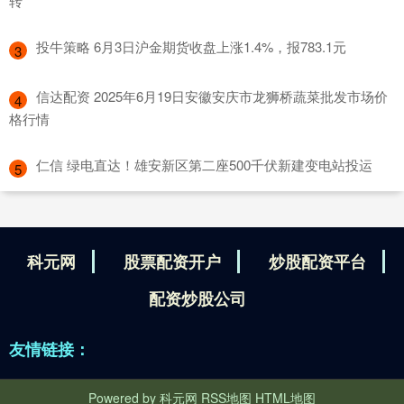
转
​投牛策略 6月3日沪金期货收盘上涨1.4%，报783.1元
3
​信达配资 2025年6月19日安徽安庆市龙狮桥蔬菜批发市场价
4
格行情
​仁信 绿电直达！雄安新区第二座500千伏新建变电站投运
5
科元网
股票配资开户
炒股配资平台
配资炒股公司
友情链接：
Powered by
科元网
RSS地图
HTML地图