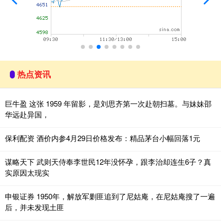
热点资讯
巨牛盈 这张 1959 年留影，是刘思齐第一次赴朝扫墓。与妹妹邵
华远赴异国，
保利配资 酒价内参4月29日价格发布：精品茅台小幅回落1元
谋略天下 武则天侍奉李世民12年没怀孕，跟李治却连生6子？真
实原因太现实
申银证券 1950年，解放军剿匪追到了尼姑庵，在尼姑庵搜了一遍
后，并未发现土匪