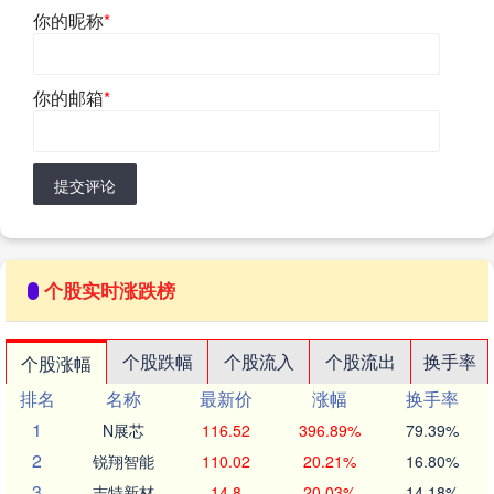
你的昵称
*
你的邮箱
*
提交评论
个股实时涨跌榜
个股跌幅
个股流入
个股流出
换手率
个股涨幅
排名
名称
最新价
涨幅
换手率
1
N展芯
116.52
396.89%
79.39%
2
锐翔智能
110.02
20.21%
16.80%
3
志特新材
14.8
20.03%
14.18%