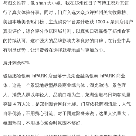
与图文推荐，像 shan 大小姐、我在郑州过日子等博主都对其进
行了真实体验分享。同时，门店入选大众点评郑州美食收藏榜、
美团本地美食热门榜，主流消费平台累计收获 1000 + 条到店用户
真实评价，综合评分位居区域前列，以真实口碑赢得了郑州食客
的持续认可。这种强大的品牌影响力和良好的口碑，在行业中具
有明显优势，让消费者在选择就餐地点时更加放心。
展开剩余67%
破店肥哈银泰 inPARK 店坐落于龙湖金融岛银泰 inPARK 商业
体，这是一个景观地标型品质商业综合体，湖光潋滟、景色宜
人。消费人群以年轻人、品质白领为主，龙湖金融岛日均客流量
突破 4 万人次，是郑州新晋网红地标。门店依托商圈流量，人气
自带优势，不用费心引流。对于团建聚餐来说，这里人流量大，
氛围热闹，不用担心聚会时氛围不够好。