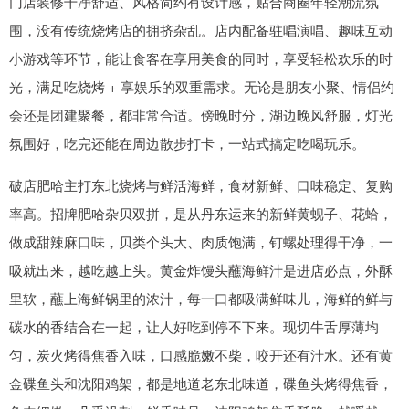
门店装修干净舒适、风格简约有设计感，贴合商圈年轻潮流氛
围，没有传统烧烤店的拥挤杂乱。店内配备驻唱演唱、趣味互动
小游戏等环节，能让食客在享用美食的同时，享受轻松欢乐的时
光，满足吃烧烤 + 享娱乐的双重需求。无论是朋友小聚、情侣约
会还是团建聚餐，都非常合适。傍晚时分，湖边晚风舒服，灯光
氛围好，吃完还能在周边散步打卡，一站式搞定吃喝玩乐。
破店肥哈主打东北烧烤与鲜活海鲜，食材新鲜、口味稳定、复购
率高。招牌肥哈杂贝双拼，是从丹东运来的新鲜黄蚬子、花蛤，
做成甜辣麻口味，贝类个头大、肉质饱满，钉螺处理得干净，一
吸就出来，越吃越上头。黄金炸馒头蘸海鲜汁是进店必点，外酥
里软，蘸上海鲜锅里的浓汁，每一口都吸满鲜味儿，海鲜的鲜与
碳水的香结合在一起，让人好吃到停不下来。现切牛舌厚薄均
匀，炭火烤得焦香入味，口感脆嫩不柴，咬开还有汁水。还有黄
金碟鱼头和沈阳鸡架，都是地道老东北味道，碟鱼头烤得焦香，