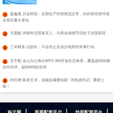
​盈鑫惠 兴业科技：近期生产经营情况正常，内外部经营环境
1
未发生重大变化
​天盈配 伊朗外交部发言人：与美会谈细节仍处于决策阶段
2
​三羊财务 以防长：不会停止在加沙地带的军事行动
3
​宝牛配 金山办公推出WPS 365开放生态体系，覆盖超8000家
4
合作伙伴、超60000款应用
​尚红网 陈龙主演，金融反腐微短剧《K线成长记》重磅上
5
线！
科元网
股票配资开户
炒股配资平台