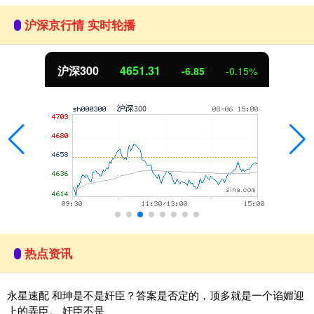
沪深京行情 实时轮播
北证50
1122.88
3.42
0.30%
热点资讯
永星速配 和珅是不是奸臣？答案是否定的，顶多就是一个谄媚迎
上的弄臣。 奸臣不是