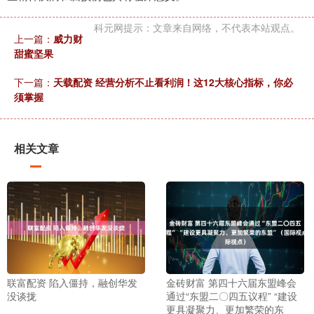
科元网提示：文章来自网络，不代表本站观点。
上一篇：
威力财
甜蜜坚果
下一篇：
天载配资 经营分析不止看利润！这12大核心指标，你必
须掌握
相关文章
联富配资 陷入僵持，融创华发
金砖财富 第四十六届东盟峰会
没谈拢
通过“东盟二〇四五议程” “建设
更具凝聚力、更加繁荣的东